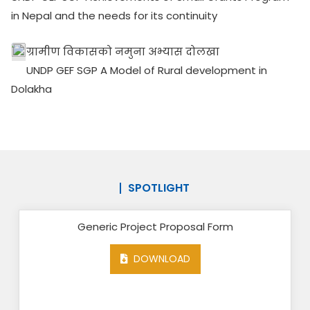
in Nepal and the needs for its continuity
ग्रामीण विकासको नमुना अभ्यास दोलखा
UNDP GEF SGP A Model of Rural development in
Dolakha
SPOTLIGHT
 Form
GEF SGP OP6 National Indigenous F
Application Form 2018
DOWNLOAD