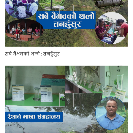
सबै वैभवको थलो : तनहुँसुर