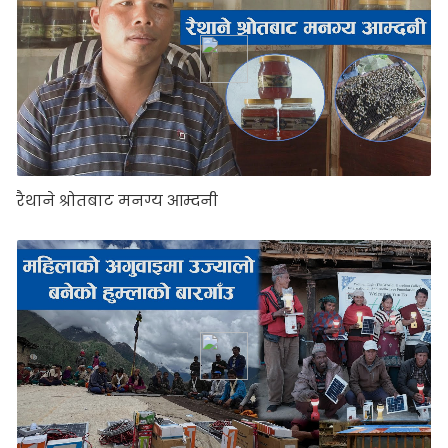
रैथाने श्रोतबाट मनग्य आम्दनी