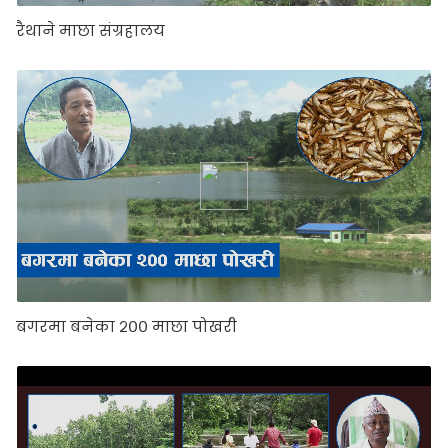
रैथाने माछा संग्रहालय
बगरमा बनेका २०० माछा पोखरी