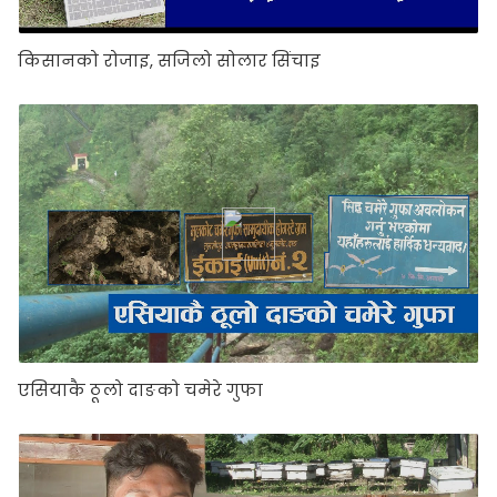
किसानको रोजाइ, सजिलो सोलार सिंचाइ
एसियाकै ठूलो दाङको चमेरे गुफा