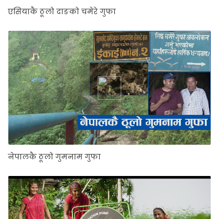
एसियाकै ठूलो दाङको चमेरे गुफा
नेपालकै ठूलो गुमनाम गुफा