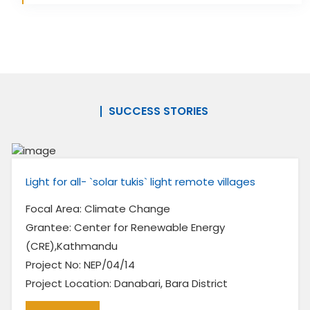
SUCCESS STORIES
ote villages
My family will not have to die of hun
Focal Area: Land Degredation
nergy
Grantee: Bird Conservation Nepal
Project No: NEP/03/11
Project Location: Makwanpur Distri
strict
READ MORE